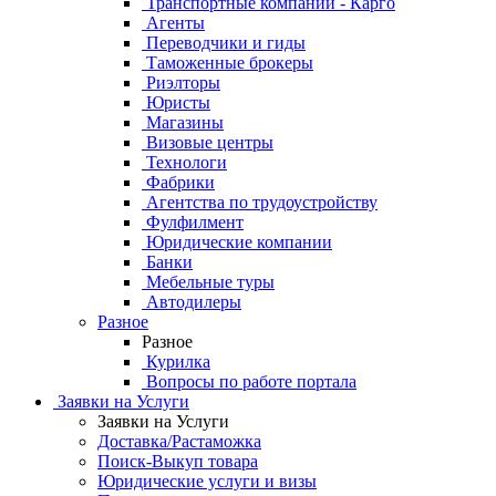
Транспортные компании - Карго
Агенты
Переводчики и гиды
Таможенные брокеры
Риэлторы
Юристы
Магазины
Визовые центры
Технологи
Фабрики
Агентства по трудоустройству
Фулфилмент
Юридические компании
Банки
Мебельные туры
Автодилеры
Разное
Разное
Курилка
Вопросы по работе портала
Заявки на Услуги
Заявки на Услуги
Доставка/Растаможка
Поиск-Выкуп товара
Юридические услуги и визы