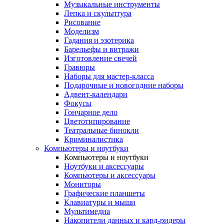
Музыкальные инструменты
Лепка и скульптура
Рисование
Моделизм
Гадания и эзотерика
Барельефы и витражи
Изготовление свечей
Гравюры
Наборы для мастер-класса
Подарочные и новогодние наборы
Адвент-календари
Фокусы
Гончарное дело
Цветотипирование
Театральные бинокли
Криминалистика
Компьютеры и ноутбуки
Компьютеры и ноутбуки
Ноутбуки и аксессуары
Компьютеры и аксессуары
Мониторы
Графические планшеты
Клавиатуры и мыши
Мультимедиа
Накопители данных и кард-ридеры