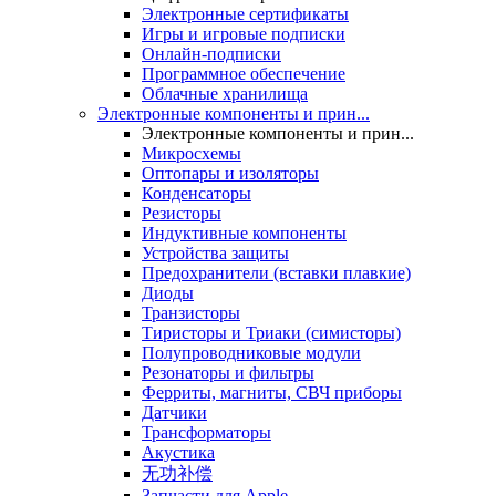
Электронные сертификаты
Игры и игровые подписки
Онлайн-подписки
Программное обеспечение
Облачные хранилища
Электронные компоненты и прин...
Электронные компоненты и прин...
Микросхемы
Оптопары и изоляторы
Конденсаторы
Резисторы
Индуктивные компоненты
Устройства защиты
Предохранители (вставки плавкие)
Диоды
Транзисторы
Тиристоры и Триаки (симисторы)
Полупроводниковые модули
Резонаторы и фильтры
Ферриты, магниты, СВЧ приборы
Датчики
Трансформаторы
Акустика
无功补偿
Запчасти для Apple