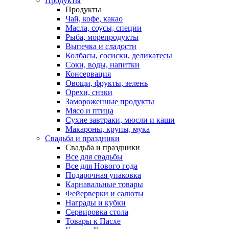
Продукты
Продукты
Чай, кофе, какао
Масла, соусы, специи
Рыба, морепродукты
Выпечка и сладости
Колбасы, сосиски, деликатесы
Соки, воды, напитки
Консервация
Овощи, фрукты, зелень
Орехи, снэки
Замороженные продукты
Мясо и птица
Сухие завтраки, мюсли и каши
Макароны, крупы, мука
Свадьба и праздники
Свадьба и праздники
Все для свадьбы
Все для Нового года
Подарочная упаковка
Карнавальные товары
Фейерверки и салюты
Награды и кубки
Cервировка стола
Товары к Пасхе