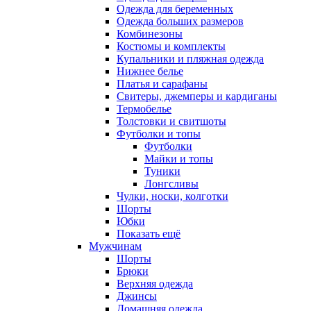
Одежда для беременных
Одежда больших размеров
Комбинезоны
Костюмы и комплекты
Купальники и пляжная одежда
Нижнее белье
Платья и сарафаны
Свитеры, джемперы и кардиганы
Термобелье
Толстовки и свитшоты
Футболки и топы
Футболки
Майки и топы
Туники
Лонгсливы
Чулки, носки, колготки
Шорты
Юбки
Показать ещё
Мужчинам
Шорты
Брюки
Верхняя одежда
Джинсы
Домашняя одежда