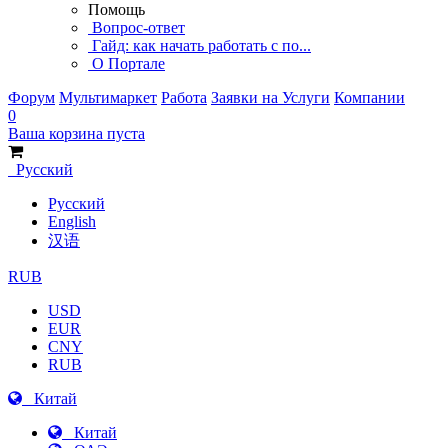
Помощь
Вопрос-ответ
Гайд: как начать работать с по...
О Портале
Форум
Мультимаркет
Работа
Заявки на Услуги
Компании
0
Ваша корзина пуста
Русский
Русский
English
汉语
RUB
USD
EUR
CNY
RUB
Китай
Китай