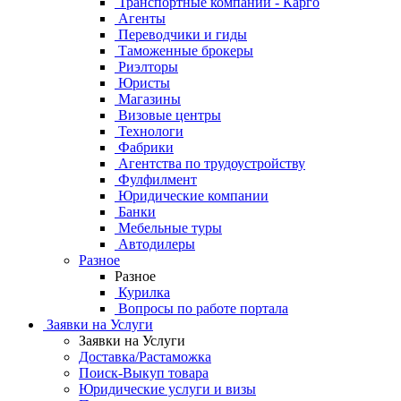
Транспортные компании - Карго
Агенты
Переводчики и гиды
Таможенные брокеры
Риэлторы
Юристы
Магазины
Визовые центры
Технологи
Фабрики
Агентства по трудоустройству
Фулфилмент
Юридические компании
Банки
Мебельные туры
Автодилеры
Разное
Разное
Курилка
Вопросы по работе портала
Заявки на Услуги
Заявки на Услуги
Доставка/Растаможка
Поиск-Выкуп товара
Юридические услуги и визы