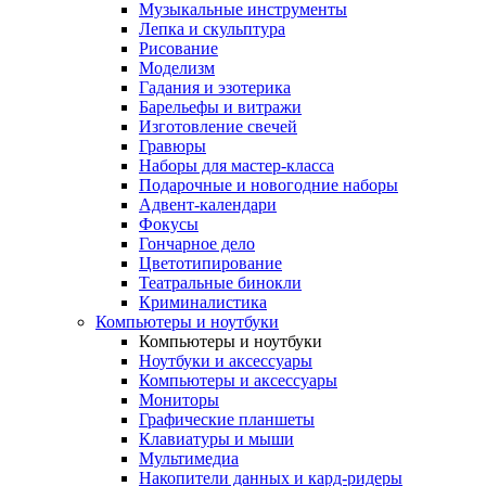
Музыкальные инструменты
Лепка и скульптура
Рисование
Моделизм
Гадания и эзотерика
Барельефы и витражи
Изготовление свечей
Гравюры
Наборы для мастер-класса
Подарочные и новогодние наборы
Адвент-календари
Фокусы
Гончарное дело
Цветотипирование
Театральные бинокли
Криминалистика
Компьютеры и ноутбуки
Компьютеры и ноутбуки
Ноутбуки и аксессуары
Компьютеры и аксессуары
Мониторы
Графические планшеты
Клавиатуры и мыши
Мультимедиа
Накопители данных и кард-ридеры