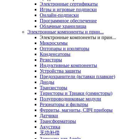
Электронные сертификаты
Игры и игровые подписки
Онлайн-подписки
Программное обеспечение
Облачные хранилища
Электронные компоненты и прин...
Электронные компоненты и прин...
Микросхемы
Оптопары и изоляторы
Конденсаторы
Резисторы
Индуктивные компоненты
Устройства защиты
Предохранители (вставки плавкие)
Диоды
Транзисторы
Тиристоры и Триаки (симисторы)
Полупроводниковые модули
Резонаторы и фильтры
Ферриты, магниты, СВЧ приборы
Датчики
Трансформаторы
Акустика
无功补偿
Запчасти для Apple