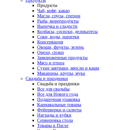
Продукты
Продукты
Чай, кофе, какао
Масла, соусы, специи
Рыба, морепродукты
Выпечка и сладости
Колбасы, сосиски, деликатесы
Соки, воды, напитки
Консервация
Овощи, фрукты, зелень
Орехи, снэки
Замороженные продукты
Мясо и птица
Сухие завтраки, мюсли и каши
Макароны, крупы, мука
Свадьба и праздники
Свадьба и праздники
Все для свадьбы
Все для Нового года
Подарочная упаковка
Карнавальные товары
Фейерверки и салюты
Награды и кубки
Cервировка стола
Товары к Пасхе