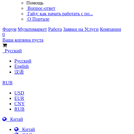
Помощь
Вопрос-ответ
Гайд: как начать работать с по...
О Портале
Форум
Мультимаркет
Работа
Заявки на Услуги
Компании
0
Ваша корзина пуста
Русский
Русский
English
汉语
RUB
USD
EUR
CNY
RUB
Китай
Китай