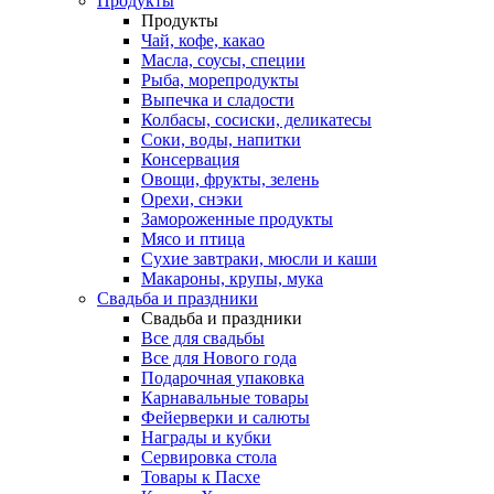
Продукты
Продукты
Чай, кофе, какао
Масла, соусы, специи
Рыба, морепродукты
Выпечка и сладости
Колбасы, сосиски, деликатесы
Соки, воды, напитки
Консервация
Овощи, фрукты, зелень
Орехи, снэки
Замороженные продукты
Мясо и птица
Сухие завтраки, мюсли и каши
Макароны, крупы, мука
Свадьба и праздники
Свадьба и праздники
Все для свадьбы
Все для Нового года
Подарочная упаковка
Карнавальные товары
Фейерверки и салюты
Награды и кубки
Cервировка стола
Товары к Пасхе