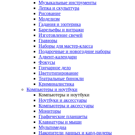
Музыкальные инструменты
Лепка и скульптура
Рисование
Моделизм
Гадания и эзотерика
Барельефы и витражи
Изготовление свечей
Гравюры
Наборы для мастер-класса
Подарочные и новогодние наборы
Адвент-календари
Фокусы
Гончарное дело
Цветотипирование
Театральные бинокли
Криминалистика
Компьютеры и ноутбуки
Компьютеры и ноутбуки
Ноутбуки и аксессуары
Компьютеры и аксессуары
Мониторы
Графические планшеты
Клавиатуры и мыши
Мультимедиа
Накопители данных и кард-ридеры