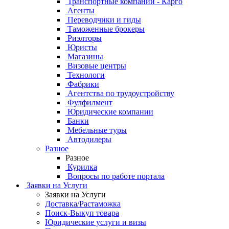
Транспортные компании - Карго
Агенты
Переводчики и гиды
Таможенные брокеры
Риэлторы
Юристы
Магазины
Визовые центры
Технологи
Фабрики
Агентства по трудоустройству
Фулфилмент
Юридические компании
Банки
Мебельные туры
Автодилеры
Разное
Разное
Курилка
Вопросы по работе портала
Заявки на Услуги
Заявки на Услуги
Доставка/Растаможка
Поиск-Выкуп товара
Юридические услуги и визы