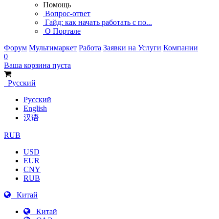
Помощь
Вопрос-ответ
Гайд: как начать работать с по...
О Портале
Форум
Мультимаркет
Работа
Заявки на Услуги
Компании
0
Ваша корзина пуста
Русский
Русский
English
汉语
RUB
USD
EUR
CNY
RUB
Китай
Китай