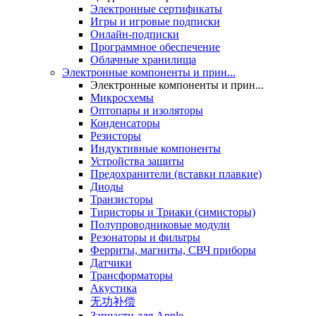
Электронные сертификаты
Игры и игровые подписки
Онлайн-подписки
Программное обеспечение
Облачные хранилища
Электронные компоненты и прин...
Электронные компоненты и прин...
Микросхемы
Оптопары и изоляторы
Конденсаторы
Резисторы
Индуктивные компоненты
Устройства защиты
Предохранители (вставки плавкие)
Диоды
Транзисторы
Тиристоры и Триаки (симисторы)
Полупроводниковые модули
Резонаторы и фильтры
Ферриты, магниты, СВЧ приборы
Датчики
Трансформаторы
Акустика
无功补偿
Запчасти для Apple