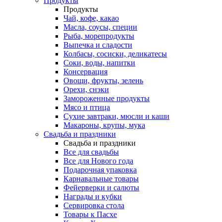
Продукты
Продукты
Чай, кофе, какао
Масла, соусы, специи
Рыба, морепродукты
Выпечка и сладости
Колбасы, сосиски, деликатесы
Соки, воды, напитки
Консервация
Овощи, фрукты, зелень
Орехи, снэки
Замороженные продукты
Мясо и птица
Сухие завтраки, мюсли и каши
Макароны, крупы, мука
Свадьба и праздники
Свадьба и праздники
Все для свадьбы
Все для Нового года
Подарочная упаковка
Карнавальные товары
Фейерверки и салюты
Награды и кубки
Cервировка стола
Товары к Пасхе