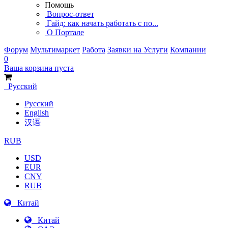
Помощь
Вопрос-ответ
Гайд: как начать работать с по...
О Портале
Форум
Мультимаркет
Работа
Заявки на Услуги
Компании
0
Ваша корзина пуста
Русский
Русский
English
汉语
RUB
USD
EUR
CNY
RUB
Китай
Китай