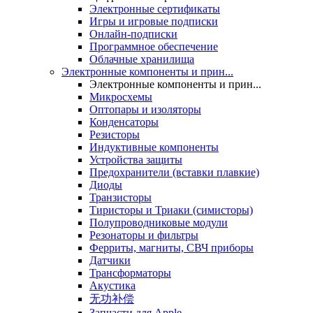
Электронные сертификаты
Игры и игровые подписки
Онлайн-подписки
Программное обеспечение
Облачные хранилища
Электронные компоненты и прин...
Электронные компоненты и прин...
Микросхемы
Оптопары и изоляторы
Конденсаторы
Резисторы
Индуктивные компоненты
Устройства защиты
Предохранители (вставки плавкие)
Диоды
Транзисторы
Тиристоры и Триаки (симисторы)
Полупроводниковые модули
Резонаторы и фильтры
Ферриты, магниты, СВЧ приборы
Датчики
Трансформаторы
Акустика
无功补偿
Запчасти для Apple