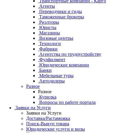
Транспортные компании - Карго
Агенты
Переводчики и гиды
Таможенные брокеры
Риэлторы
Юристы
Магазины
Визовые центры
Технологи
Фабрики
Агентства по трудоустройству
Фулфилмент
Юридические компании
Банки
Мебельные туры
Автодилеры
Разное
Разное
Курилка
Вопросы по работе портала
Заявки на Услуги
Заявки на Услуги
Доставка/Растаможка
Поиск-Выкуп товара
Юридические услуги и визы