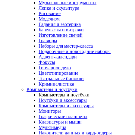
Музыкальные инструменты
Лепка и скульптура
Рисование
Моделизм
Гадания и эзотерика
Барельефы и витражи
Изготовление свечей
Гравюры
Наборы для мастер-класса
Подарочные и новогодние наборы
Адвент-календари
Фокусы
Гончарное дело
Цветотипирование
Театральные бинокли
Криминалистика
Компьютеры и ноутбуки
Компьютеры и ноутбуки
Ноутбуки и аксессуары
Компьютеры и аксессуары
Мониторы
Графические планшеты
Клавиатуры и мыши
Мультимедиа
Накопители данных и кард-ридеры