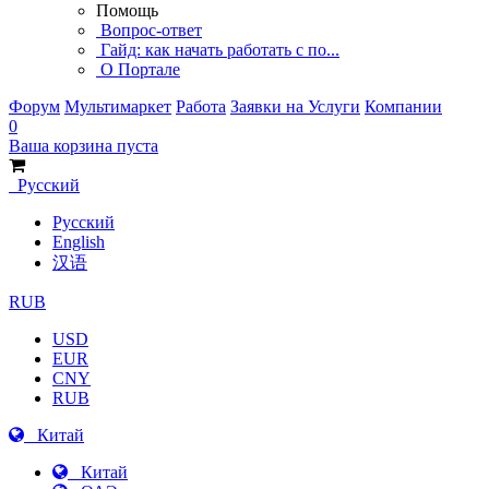
Помощь
Вопрос-ответ
Гайд: как начать работать с по...
О Портале
Форум
Мультимаркет
Работа
Заявки на Услуги
Компании
0
Ваша корзина пуста
Русский
Русский
English
汉语
RUB
USD
EUR
CNY
RUB
Китай
Китай