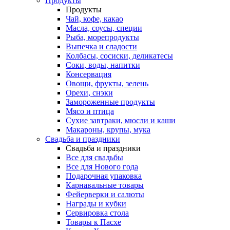
Продукты
Продукты
Чай, кофе, какао
Масла, соусы, специи
Рыба, морепродукты
Выпечка и сладости
Колбасы, сосиски, деликатесы
Соки, воды, напитки
Консервация
Овощи, фрукты, зелень
Орехи, снэки
Замороженные продукты
Мясо и птица
Сухие завтраки, мюсли и каши
Макароны, крупы, мука
Свадьба и праздники
Свадьба и праздники
Все для свадьбы
Все для Нового года
Подарочная упаковка
Карнавальные товары
Фейерверки и салюты
Награды и кубки
Cервировка стола
Товары к Пасхе