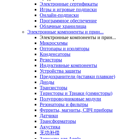
Электронные сертификаты
Игры и игровые подписки
Онлайн-подписки
Программное обеспечение
Облачные хранилища
Электронные компоненты и прин...
Электронные компоненты и прин...
Микросхемы
Оптопары и изоляторы
Конденсаторы
Резисторы
Индуктивные компоненты
Устройства защиты
Предохранители (вставки плавкие)
Диоды
Транзисторы
Тиристоры и Триаки (симисторы)
Полупроводниковые модули
Резонаторы и фильтры
Ферриты, магниты, СВЧ приборы
Датчики
Трансформаторы
Акустика
无功补偿
Запчасти для Apple