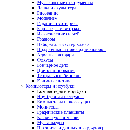
Музыкальные инструменты
Лепка и скульптура
Рисование
Моделизм
Гадания и эзотерика
Барельефы и витражи
Изготовление свечей
Гравюры
Наборы для мастер-класса
Подарочные и новогодние наборы
Адвент-календари
Фокусы
Гончарное дело
Цветотипирование
Театральные бинокли
Криминалистика
Компьютеры и ноутбуки
Компьютеры и ноутбуки
Ноутбуки и аксессуары
Компьютеры и аксессуары
Мониторы
Графические планшеты
Клавиатуры и мыши
Мультимедиа
Накопители данных и кард-ридеры