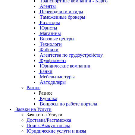
Транспортные компании - Карго
Агенты
Переводчики и гиды
Таможенные брокеры
Риэлторы
Юристы
Магазины
Визовые центры
Технологи
Фабрики
Агентства по трудоустройству
Фулфилмент
Юридические компании
Банки
Мебельные туры
Автодилеры
Разное
Разное
Курилка
Вопросы по работе портала
Заявки на Услуги
Заявки на Услуги
Доставка/Растаможка
Поиск-Выкуп товара
Юридические услуги и визы