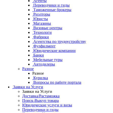
Агенты
Переводчики и гиды
Таможенные брокеры
Риэлторы
Юристы
Магазины
Визовые центры
Технологи
Фабрики
Агентства по трудоустройству
Фулфилмент
Юридические компании
Банки
Мебельные туры
Автодилеры
Разное
Разное
Курилка
Вопросы по работе портала
Заявки на Услуги
Заявки на Услуги
Доставка/Растаможка
Поиск-Выкуп товара
Юридические услуги и визы
Переводчики и гиды